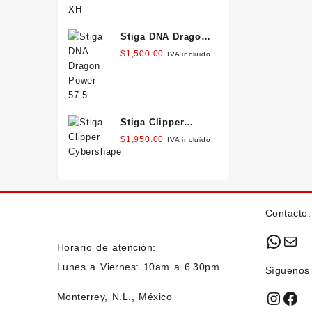
Stiga DNA Dragon
Power 57.5
$
1,500.00
IVA incluido.
Stiga Clipper
Cybershape
$
1,950.00
IVA incluido.
Contacto:
What
Mai
Horario de atención:
Lunes a Viernes: 10am a 6.30pm
Síguenos
Insta
Fac
Monterrey, N.L., México