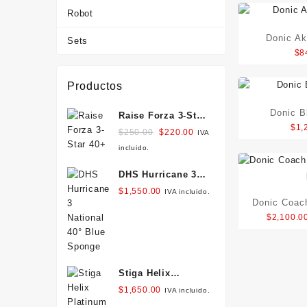
Robot
Donic Ak
Sets
$
8
Productos
Donic B
Raise Forza 3-Star
$
1,
40+
Original
Current
$
250.00
$
220.00
IVA
price
price
incluido.
was:
is:
DHS Hurricane 3
$250.00.
$220.00.
National 40° Blue
$
1,550.00
IVA incluido.
Donic Coach
Sponge
$
2,100.0
12
Stiga Helix
Platinum XH
$
1,650.00
IVA incluido.