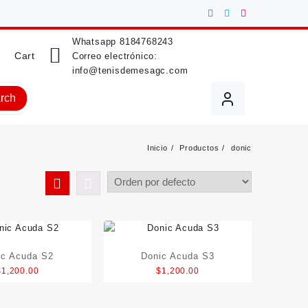
Whatsapp
8184768243
Cart
Correo electrónico:
info@tenisdemesagc.com
rch
Inicio
Productos
donic
ic Acuda S2
Donic Acuda S3
$
1,200.00
$
1,200.00