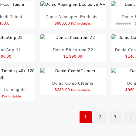
$4,950.00.
$4,450.00.
kadi Taichi
Donic Appelgren Exclusive
Donic 
40.00
$
980.00
$
230.00
IVA incluido.
AR
lueGrip J1
Donic Bluestrom Z2
Donic Coa
200.00
$
1,390.00
$
140
Donic CombiCleaner
Don
 Training 40+
$
230.00
$
960
IVA incluido.
0
IVA incluido.
0 pk
1
2
3
→