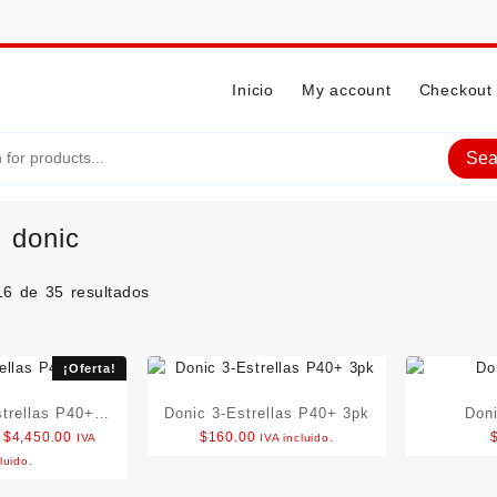
Inicio
My account
Checkout
Sea
:
donic
6 de 35 resultados
¡Oferta!
trellas P40+
Donic 3-Estrellas P40+ 3pk
Don
Original
Current
$
4,450.00
$
160.00
IVA
IVA incluido.
20pk
price
price
luido.
was:
is: