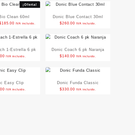
¡Oferta!
Bio Clean 60ml
Donic Blue Contact 30ml
Original
Current
$
185.00
$
260.00
IVA incluido.
IVA incluido.
price
price
was:
is:
$230.00.
$185.00.
ch 1-Estrella 6 pk
Donic Coach 6 pk Naranja
.00
$
140.00
IVA incluido.
IVA incluido.
ic Easy Clip
Donic Funda Classic
.00
$
330.00
IVA incluido.
IVA incluido.