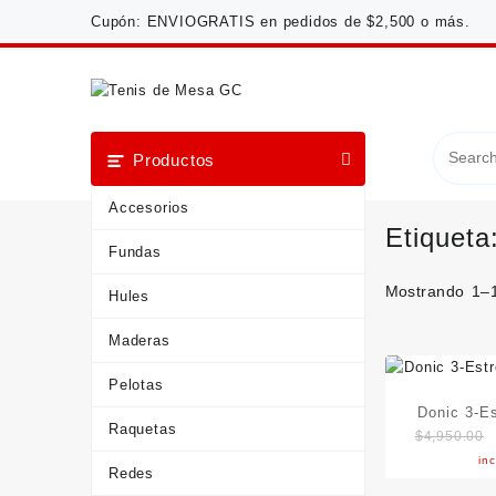
Saltar
Cupón: ENVIOGRATIS en pedidos de $2,500 o más.
al
contenido
Productos
Accesorios
Etiqueta
Fundas
Mostrando 1–1
Hules
Maderas
Pelotas
Donic 3-Es
Raquetas
$
4,950.00
1
inc
Redes