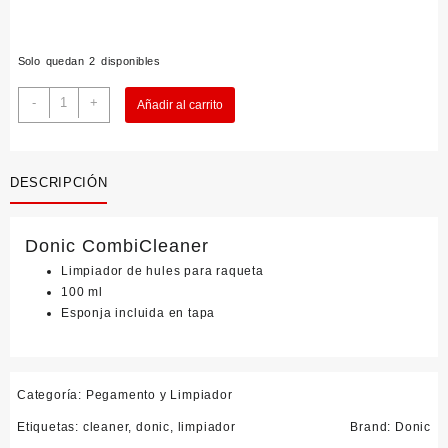
Solo quedan 2 disponibles
Donic
-
+
Añadir al carrito
CombiCleaner
cantidad
DESCRIPCIÓN
Donic CombiCleaner
Limpiador de hules para raqueta
100 ml
Esponja incluida en tapa
Categoría:
Pegamento y Limpiador
Etiquetas:
cleaner
,
donic
,
limpiador
Brand:
Donic