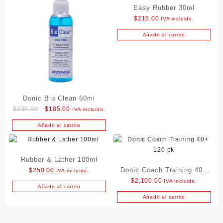
Easy Rubber 30ml
$
215.00
IVA incluido.
Añadir al carrito
Donic Bio Clean 60ml
Original
Current
$
230.00
$
185.00
IVA incluido.
price
price
Añadir al carrito
was:
is:
$230.00.
$185.00.
Rubber & Lather 100ml
Donic Coach Training 40+
$
250.00
IVA incluido.
$
2,100.00
IVA incluido.
120 pk
Añadir al carrito
Añadir al carrito