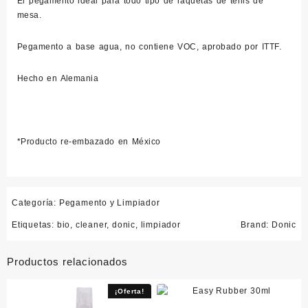
El pegamento ideal para todo tipo de raquetas de tenis de
mesa.
Pegamento a base agua, no contiene VOC, aprobado por ITTF.
Hecho en Alemania
*Producto re-embazado en México
Categoría:
Pegamento y Limpiador
Etiquetas:
bio
,
cleaner
,
donic
,
limpiador
Brand:
Donic
Productos relacionados
¡Oferta!