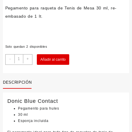
Pegamento para raqueta de Tenis de Mesa 30 ml, re-
embasado de 1 lt.
Solo quedan 2 disponibles
Donic
-
+
Añadir al carrito
Blue
Contact
30ml
cantidad
DESCRIPCIÓN
Donic Blue Contact
Pegamento para hules
30 ml
Esponja incluida