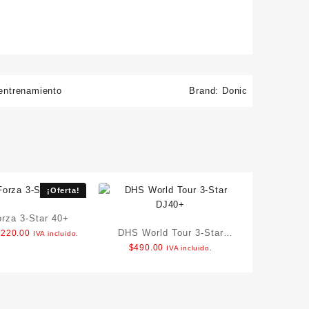
entrenamiento
Brand:
Donic
¡Oferta!
orza 3-Star 40+
riginal
Current
DHS World Tour 3-Star
$
220.00
IVA incluido.
rice
price
$
490.00
IVA incluido.
DJ40+
as:
is:
250.00.
$220.00.