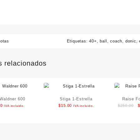
lotas
Etiquetas:
40+
,
ball
,
coach
,
donic
,
s relacionados
Waldner 600
Stiga 1-Estrella
Raise F
O
00
$
15.00
$
250.00
IVA incluido.
IVA incluido.
p
w
$