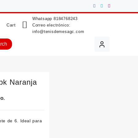
Whatsapp
8184768243
Cart
Correo electrónico:
info@tenisdemesagc.com
rch
pk Naranja
do.
te de 6. Ideal para