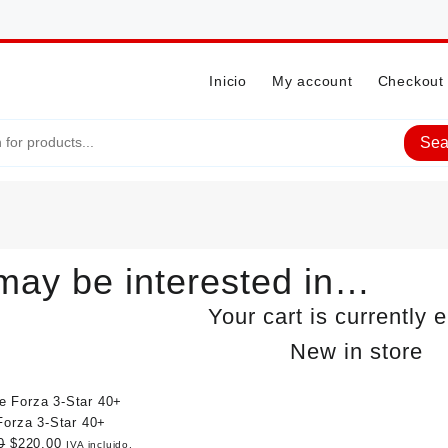
Inicio
My account
Checkout
Sea
may be interested in…
Your cart is currently 
New in store
Producto
en
ferta
Forza 3-Star 40+
Original
Current
0
$
220.00
IVA incluido.