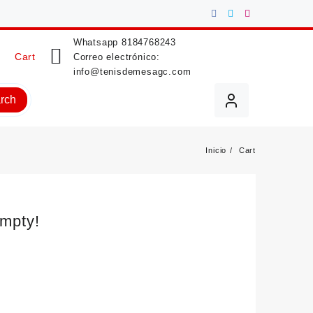
Whatsapp
8184768243
Cart
Correo electrónico:
info@tenisdemesagc.com
rch
Inicio
Cart
empty!