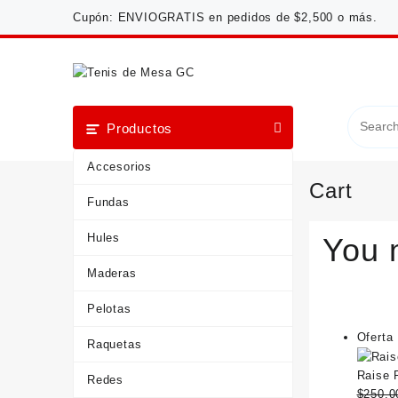
Saltar
Cupón: ENVIOGRATIS en pedidos de $2,500 o más.
al
contenido
Productos
Accesorios
Cart
Fundas
Hules
You 
Maderas
Pelotas
Oferta
Raquetas
o
Raise 
Redes
$
250.0