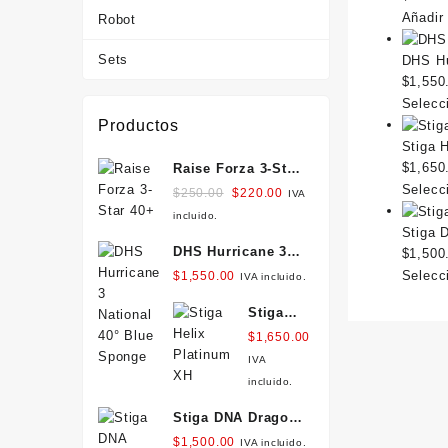
Añadir 
Robot
Sets
DHS Hu
$
1,550
Selecc
Productos
Stiga 
$
1,650
Raise Forza 3-Star
40+
Selecc
Original
Current
$
250.00
$
220.00
IVA
price
price
incluido.
Stiga 
was:
is:
DHS Hurricane 3
$
1,500
$250.00.
$220.00.
National 40° Blue
Selecc
$
1,550.00
IVA incluido.
Sponge
Stiga
Helix
$
1,650.00
Platinum
IVA
XH
incluido.
Stiga DNA Dragon
Power 57.5
$
1,500.00
IVA incluido.