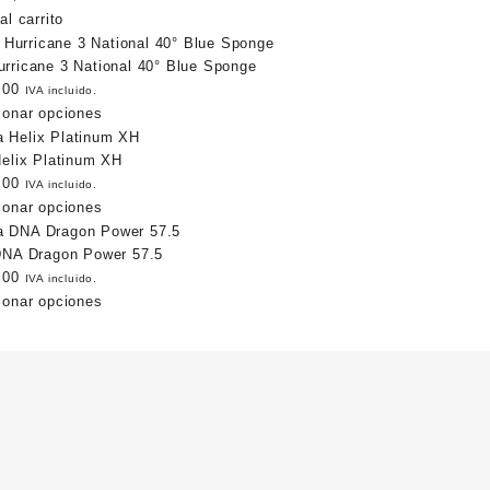
price
price
al carrito
was:
is:
$250.00.
$220.00.
rricane 3 National 40° Blue Sponge
.00
IVA incluido.
ionar opciones
Helix Platinum XH
.00
IVA incluido.
ionar opciones
DNA Dragon Power 57.5
.00
IVA incluido.
ionar opciones