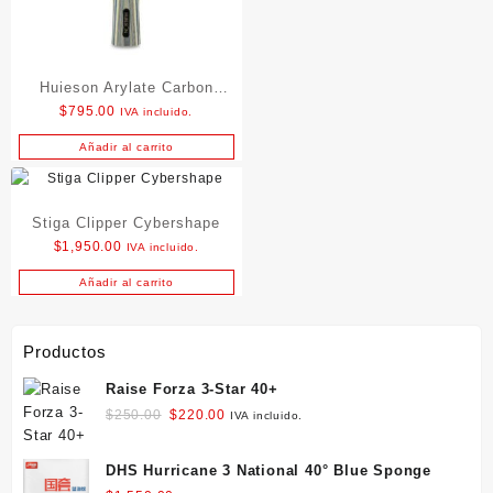
Huieson Arylate Carbon
$
795.00
IVA incluido.
Penhold
Añadir al carrito
Stiga Clipper Cybershape
$
1,950.00
IVA incluido.
Añadir al carrito
Productos
Raise Forza 3-Star 40+
Original
Current
$
250.00
$
220.00
IVA incluido.
price
price
was:
is:
DHS Hurricane 3 National 40° Blue Sponge
$250.00.
$220.00.