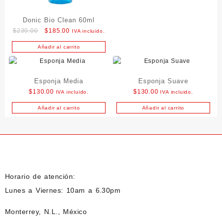
Donic Bio Clean 60ml
Original
Current
$
230.00
$
185.00
IVA incluido.
price
price
Añadir al carrito
was:
is:
$230.00.
$185.00.
Esponja Media
Esponja Suave
$
130.00
$
130.00
IVA incluido.
IVA incluido.
Añadir al carrito
Añadir al carrito
Horario de atención:
Lunes a Viernes: 10am a 6.30pm
Monterrey, N.L., México