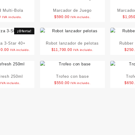
 Multi-Bola
Marcador de Juego
Marcador
0
$
590.00
$
1,05
IVA incluido.
IVA incluido.
¡Oferta!
a 3-Star 40+
Robot lanzador de pelotas
Rubber 
ginal
Current
20.00
$
11,700.00
$
250
IVA incluido.
IVA incluido.
ce
price
:
is:
0.00.
$220.00.
fresh 250ml
Trofeo con base
Trof
$
550.00
$
650
IVA incluido.
IVA incluido.