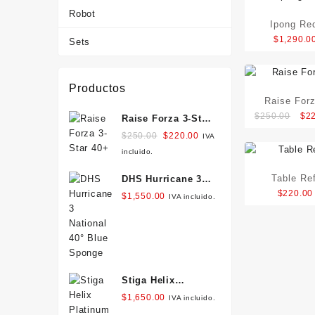
Robot
Ipong Red
$
1,290.0
Sets
Productos
Raise Forz
Ori
$
250.00
$
2
Raise Forza 3-Star
pri
40+
Original
Current
$
250.00
$
220.00
IVA
was
price
price
incluido.
$25
was:
is:
Table Re
DHS Hurricane 3
$250.00.
$220.00.
$
220.00
National 40° Blue
$
1,550.00
IVA incluido.
Sponge
Stiga Helix
Platinum XH
$
1,650.00
IVA incluido.