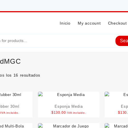
Inicio
My account
Checkout
Sea
TdMGC
os los 16 resultados
bber 30ml
Esponja Media
Esp
$
130.00
$
130
IVA incluido.
IVA incluido.