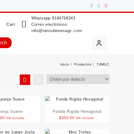
Whatsapp
8184768243
Cart
Correo electrónico:
info@tenisdemesagc.com
rch
Inicio
Productos
TdMGC
onja Suave
Funda Rigida Hexagonal
.00
$
350.00
IVA incluido.
IVA incluido.