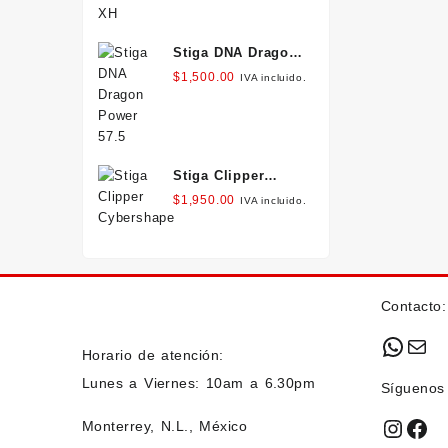
Stiga DNA Dragon
Power 57.5
$
1,500.00
IVA incluido.
Stiga Clipper
Cybershape
$
1,950.00
IVA incluido.
Contacto:
What
Mai
Horario de atención:
Lunes a Viernes: 10am a 6.30pm
Síguenos
Insta
Fac
Monterrey, N.L., México