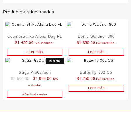
Productos relacionados
CounterStrike Alpha Dog FL
Donic Waldner 800
$
1,450.00
$
1,350.00
IVA incluido.
IVA incluido.
Leer más
Leer más
¡Oferta!
Stiga ProCarbon
Butterfly 302 CS
Original
Current
$
2,500.00
$
1,999.00
$
1,250.00
IVA
IVA incluido.
price
price
incluido.
Leer más
was:
is:
Añadir al carrito
$2,500.00.
$1,999.00.