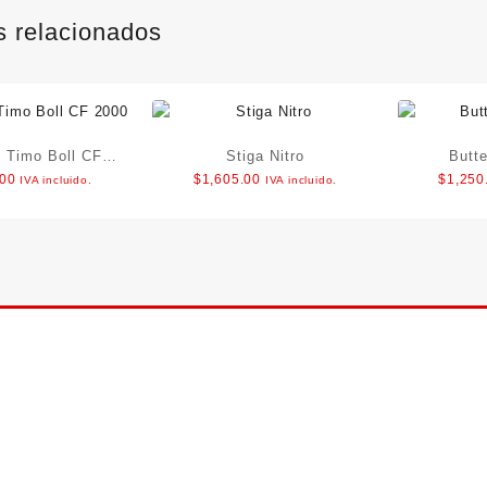
s relacionados
y Timo Boll CF
Stiga Nitro
Butt
.00
$
1,605.00
$
1,250
IVA incluido.
IVA incluido.
2000
sApp
l
gram
ebook