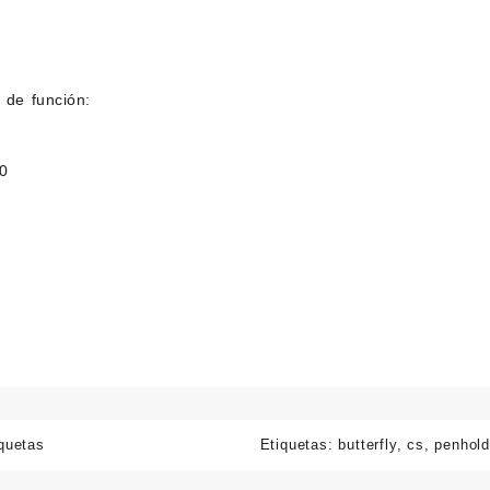
n de función:
80
quetas
Etiquetas:
butterfly
,
cs
,
penhol