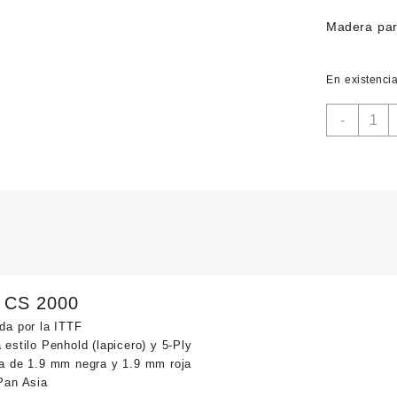
Madera par
En existenci
Butterf
-
CS-
2000
–
Penho
cantid
y CS 2000
da por la ITTF
estilo Penhold (lapicero) y 5-Ply
a de 1.9 mm negra y 1.9 mm roja
Pan Asia