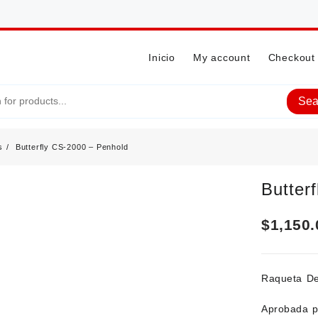
Inicio
My account
Checkout
Sea
s
Butterfly CS-2000 – Penhold
Butter
$
1,150.
Raqueta De
Aprobada p