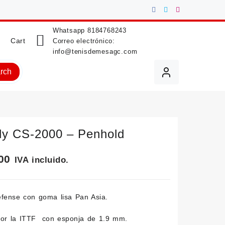
Whatsapp
8184768243
Cart
Correo electrónico:
info@tenisdemesagc.com
rch
fly CS-2000 – Penhold
00
IVA incluido.
fense con goma lisa Pan Asia.
or la ITTF con esponja de 1.9 mm.