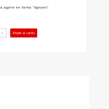
a agarre en forma “lapicero”
a
ly
+
Añadir al carrito
ld
ad