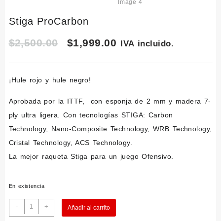
Stiga ProCarbon
Original
Current
$
2,500.00
$
1,999.00
IVA incluido.
price
price
¡Hule rojo y hule negro!
was:
is:
Aprobada por la ITTF, con esponja de 2 mm y madera 7-
$2,500.00.
$1,999.00.
ply ultra ligera. Con tecnologías STIGA: Carbon
Technology, Nano-Composite Technology, WRB Technology,
Cristal Technology, ACS Technology.
La mejor raqueta Stiga para un juego Ofensivo.
En existencia
Stiga
-
+
Añadir al carrito
ProCarbon