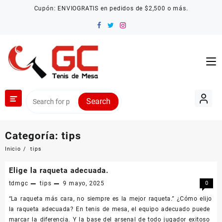
Saltar
Cupón: ENVIOGRATIS en pedidos de $2,500 o más.
al
contenido
Search
Categoría:
tips
Inicio
tips
Elige la raqueta adecuada.
tdmgc
tips
9 mayo, 2025
0
“La raqueta más cara, no siempre es la mejor raqueta.” ¿Cómo elijo
la raqueta adecuada? En tenis de mesa, el equipo adecuado puede
marcar la diferencia. Y la base del arsenal de todo jugador exitoso