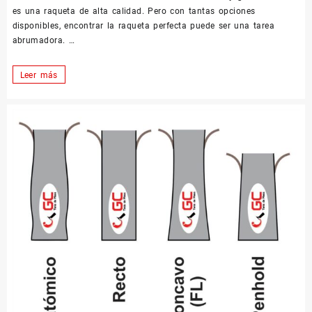
es una raqueta de alta calidad. Pero con tantas opciones
disponibles, encontrar la raqueta perfecta puede ser una tarea
abrumadora. …
Elige
Leer más
la
raqueta
adecuada.