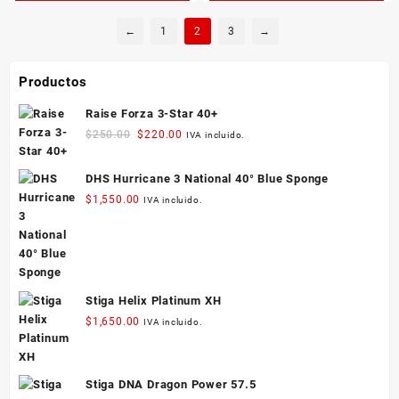
←
1
2
3
→
Productos
Raise Forza 3-Star 40+
Original
Current
$
250.00
$
220.00
IVA incluido.
price
price
was:
is:
DHS Hurricane 3 National 40° Blue Sponge
$250.00.
$220.00.
$
1,550.00
IVA incluido.
Stiga Helix Platinum XH
$
1,650.00
IVA incluido.
Stiga DNA Dragon Power 57.5