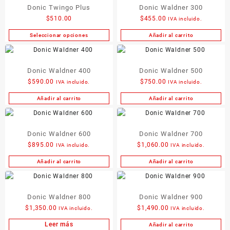
Donic Twingo Plus
Donic Waldner 300
múltiples
elegir
variantes.
$
510.00
$
455.00
IVA incluido.
en
Las
la
Seleccionar opciones
Añadir al carrito
Este
opciones
página
producto
se
de
tiene
pueden
producto
Donic Waldner 400
Donic Waldner 500
múltiples
elegir
variantes.
$
590.00
$
750.00
IVA incluido.
IVA incluido.
en
Las
la
Añadir al carrito
Añadir al carrito
opciones
página
se
de
pueden
producto
Donic Waldner 600
Donic Waldner 700
elegir
$
895.00
$
1,060.00
IVA incluido.
IVA incluido.
en
la
Añadir al carrito
Añadir al carrito
página
de
producto
Donic Waldner 800
Donic Waldner 900
$
1,350.00
$
1,490.00
IVA incluido.
IVA incluido.
Leer más
Añadir al carrito