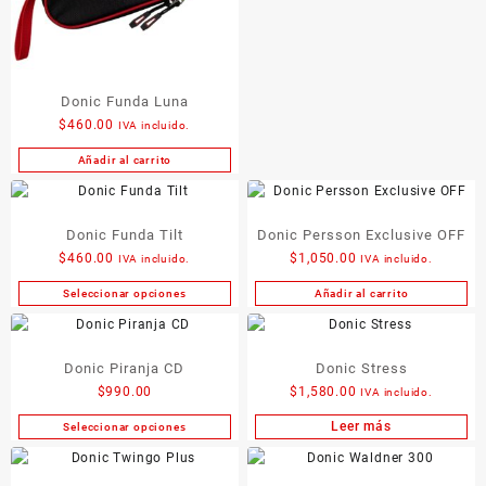
tiene
pueden
múltiples
elegir
variantes.
en
Las
la
opciones
Donic Funda Luna
página
se
de
$
460.00
IVA incluido.
pueden
producto
Añadir al carrito
elegir
en
la
Donic Funda Tilt
Donic Persson Exclusive OFF
página
de
$
460.00
$
1,050.00
IVA incluido.
IVA incluido.
producto
Seleccionar opciones
Añadir al carrito
Este
producto
tiene
Donic Piranja CD
Donic Stress
múltiples
variantes.
$
990.00
$
1,580.00
IVA incluido.
Las
Leer más
Seleccionar opciones
Este
opciones
producto
se
tiene
pueden