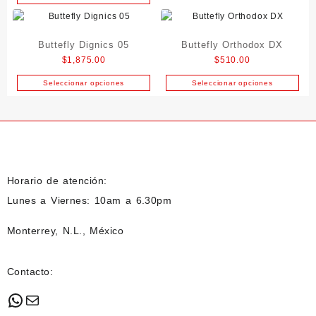
Este
elegir
producto
en
tiene
la
Buttefly Dignics 05
Buttefly Orthodox DX
múltiples
página
variantes.
$
1,875.00
$
510.00
de
Las
producto
Seleccionar opciones
Seleccionar opciones
Este
Este
opciones
producto
producto
se
tiene
tiene
pueden
múltiples
múltiples
elegir
variantes.
variantes.
en
Las
Las
la
opciones
opciones
página
Horario de atención:
se
se
de
Lunes a Viernes: 10am a 6.30pm
pueden
pueden
producto
elegir
elegir
Monterrey, N.L., México
en
en
la
la
página
página
Contacto:
de
de
producto
producto
WhatsApp
Mail