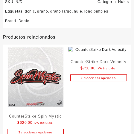
SKU:
N/D
Categoría:
Hules
Etiquetas:
donic
,
grano
,
grano largo
,
hule
,
long pimples
Brand:
Donic
Productos relacionados
CounterStrike Dark Velocity
$
750.00
IVA incluido.
Seleccionar opciones
Este
producto
tiene
múltiples
variantes.
Las
CounterStrike Spin Mystic
opciones
$
620.00
IVA incluido.
se
pueden
Seleccionar opciones