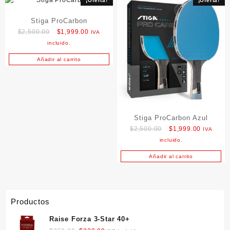
¡Oferta!
¡Oferta!
Stiga ProCarbon
Original
Current
$
2,500.00
$
1,999.00
IVA
price
price
incluido.
was:
is:
Añadir al carrito
$2,500.00.
$1,999.00.
Stiga ProCarbon Azul
Original
Current
$
2,500.00
$
1,999.00
IVA
price
price
incluido.
was:
is:
Añadir al carrito
$2,500.00.
$1,999.0
Productos
Raise Forza 3-Star 40+