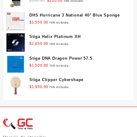
Original
Current
$
250.00
$
220.00
IVA incluido.
price
price
was:
is:
DHS Hurricane 3 National 40° Blue Sponge
$250.00.
$220.00.
$
1,550.00
IVA incluido.
Stiga Helix Platinum XH
$
1,650.00
IVA incluido.
Stiga DNA Dragon Power 57.5
$
1,500.00
IVA incluido.
Stiga Clipper Cybershape
$
1,950.00
IVA incluido.