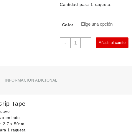
Cantidad para 1 raqueta.
Color
Nittaku
-
+
Añadir al carrito
Grip
Tape
cantidad
INFORMACIÓN ADICIONAL
Grip Tape
suave
vo en lado
: 2.7 x 50cm
para 1 raqueta