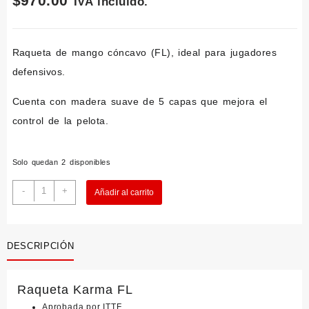
$
970.00
IVA incluido.
Raqueta de mango cóncavo (FL), ideal para jugadores
defensivos.
Cuenta con madera suave de 5 capas que mejora el
control de la pelota.
Solo quedan 2 disponibles
CounterStrike
-
+
Añadir al carrito
Karma
FL
cantidad
DESCRIPCIÓN
Raqueta Karma FL
Aprobada por ITTF