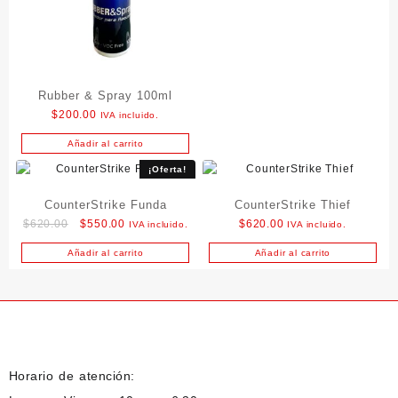
Rubber & Spray 100ml
$
200.00
IVA incluido.
Añadir al carrito
¡Oferta!
CounterStrike Funda
CounterStrike Thief
Original
Current
$
620.00
$
550.00
$
620.00
IVA incluido.
IVA incluido.
price
price
Añadir al carrito
Añadir al carrito
was:
is:
$620.00.
$550.00.
Horario de atención: