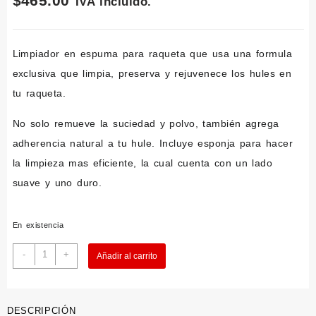
$
465.00
IVA incluido.
Limpiador en espuma para raqueta que usa una formula
exclusiva que limpia, preserva y rejuvenece los hules en
tu raqueta.
No solo remueve la suciedad y polvo, también agrega
adherencia natural a tu hule. Incluye esponja para hacer
la limpieza mas eficiente, la cual cuenta con un lado
suave y uno duro.
En existencia
CounterStrike
-
+
Añadir al carrito
Cleaner
Kit
150ml
cantidad
DESCRIPCIÓN