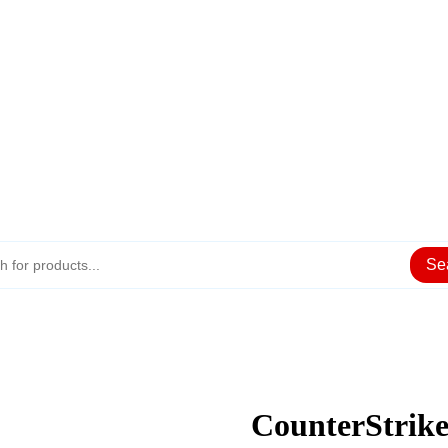
Se
CounterStrike