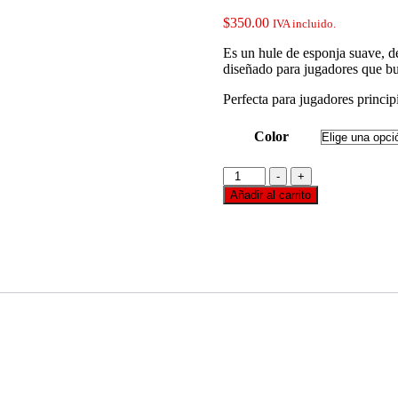
$
350.00
IVA incluido.
Es un hule de esponja suave, de
diseñado para jugadores que bus
Perfecta para jugadores princip
Color
CounterStrike
-
+
Autopilot
Añadir al carrito
cantidad