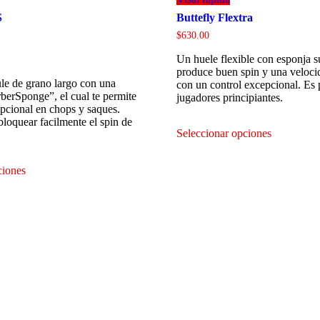
S
Buttefly Flextra
$
630.00
Un huele flexible con esponja 
produce buen spin y una veloc
le de grano largo con una
con un control excepcional. Es 
berSponge”, el cual te permite
jugadores principiantes.
epcional en chops y saques.
Este
loquear facilmente el spin de
Seleccionar opciones
producto
tiene
Este
múltiples
ciones
producto
variantes.
tiene
Las
múltiples
opciones
variantes.
se
Las
pueden
opciones
elegir
se
en
pueden
la
elegir
página
en
de
la
producto
página