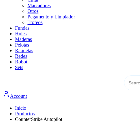
Marcadores
Otros
Pegamento y Limpiador
Trofeos
Fundas
Hules
Maderas
Pelotas
Raquetas
Redes
Robot
Sets
Account
Inicio
Productos
CounterStrike Autopilot