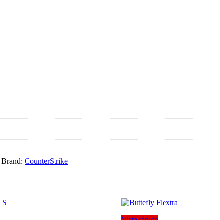
Brand:
CounterStrike
Vista rápida