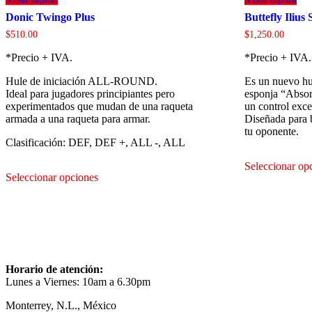
Donic Twingo Plus
Buttefly Ilius 
$
510.00
$
1,250.00
*Precio + IVA.
*Precio + IVA.
Hule de iniciación ALL-ROUND.
Es un nuevo hu
Ideal para jugadores principiantes pero
esponja “Absor
experimentados que mudan de una raqueta
un control exc
armada a una raqueta para armar.
Diseñada para b
tu oponente.
Clasificación: DEF, DEF +, ALL -, ALL
Este
Seleccionar op
Seleccionar opciones
producto
tiene
múltiples
variantes.
Las
opciones
se
pueden
Horario de atención:
elegir
Lunes a Viernes: 10am a 6.30pm
en
la
Monterrey, N.L., México