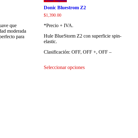
Donic Bluestrom Z2
$
1,390.00
suave que
*Precio + IVA.
idad moderada
Hule BlueStorm Z2 con superficie spin-
perfecto para
elastic.
Clasificación: OFF, OFF +, OFF –
Este
Seleccionar opciones
producto
tiene
múltiples
variantes.
Las
opciones
se
pueden
elegir
en
la
página
de