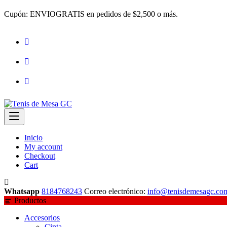
Saltar
Cupón: ENVIOGRATIS en pedidos de $2,500 o más.
al
contenido
Inicio
My account
Checkout
Cart
Whatsapp
8184768243
Correo electrónico:
info@tenisdemesagc.co
Productos
Accesorios
Cinta