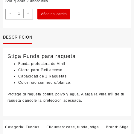
Solo quedan 2 disponibles
Stiga
-
+
Añadir al carrito
Funda
cantidad
DESCRIPCIÓN
Stiga Funda para raqueta
Funda protectora de Vinil
Cierre para fácil acceso
Capacidad de 1 Raquetas
Color rojo con negro/blanco.
Protege tu raqueta contra polvo y agua. Alarga la vida utíl de tu
raqueta dandole la protección adecuada.
Categoría:
Fundas
Etiquetas:
case
,
funda
,
stiga
Brand:
Stiga