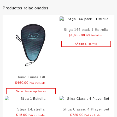
Productos relacionados
Stiga 144-pack 1-Estrella
$
1,685.00
IVA incluido.
Añadir al carrito
Donic Funda Tilt
$
460.00
IVA incluido.
Seleccionar opciones
Este
producto
tiene
Stiga 1-Estrella
Stiga Classic 4 Player Set
múltiples
variantes.
$
15.00
$
780.00
IVA incluido.
IVA incluido.