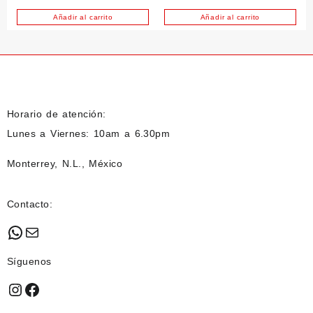
Las
Añadir al carrito
Añadir al carrito
opciones
se
pueden
elegir
en
la
página
Horario de atención:
de
Lunes a Viernes: 10am a 6.30pm
producto
Monterrey, N.L., México
Contacto:
WhatsApp
Mail
Síguenos
Instagram
Facebook