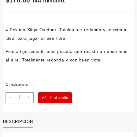
$
170.00
IVA incluido.
4 Pelotas Stiga Outdoor. Totalmente redonda y resistente.
Ideal para jugar al aire libre.
Pelota ligeramente más pesada que resiste un poco más
al aire. Totalmente redonda y con buen vote.
En existencia
Stiga
-
+
Añadir al carrito
4-
Pack
Outdoor
cantidad
DESCRIPCIÓN