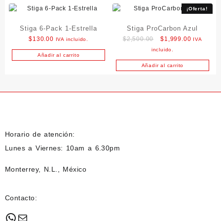
$245.00.
$190.00.
¡Oferta!
Stiga 6-Pack 1-Estrella
Stiga ProCarbon Azul
Original
Current
$
130.00
$
2,500.00
$
1,999.00
IVA incluido.
IVA
price
price
incluido.
Añadir al carrito
was:
is:
Añadir al carrito
$2,500.00.
$1,999.00
Horario de atención:
Lunes a Viernes: 10am a 6.30pm
Monterrey, N.L., México
Contacto:
WhatsApp
Mail