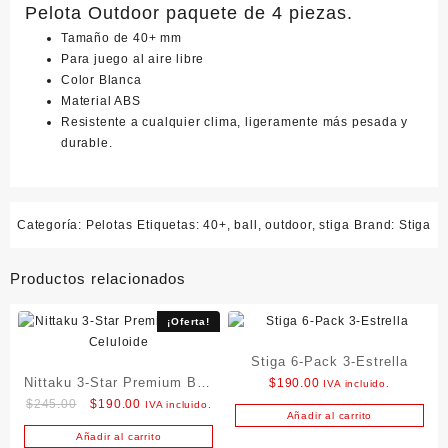
Pelota Outdoor paquete de 4 piezas.
Tamaño de 40+ mm
Para juego al aire libre
Color Blanca
Material ABS
Resistente a cualquier clima, ligeramente más pesada y
durable.
Categoría:
Pelotas
Etiquetas:
40+
,
ball
,
outdoor
,
stiga
Brand:
Stiga
Productos relacionados
¡Oferta!
Stiga 6-Pack 3-Estrella
Nittaku 3-Star Premium Ball
$
190.00
IVA incluido.
Original
Current
$
245.00
$
190.00
IVA incluido.
– Celuloide
Añadir al carrito
price
price
Añadir al carrito
was:
is: