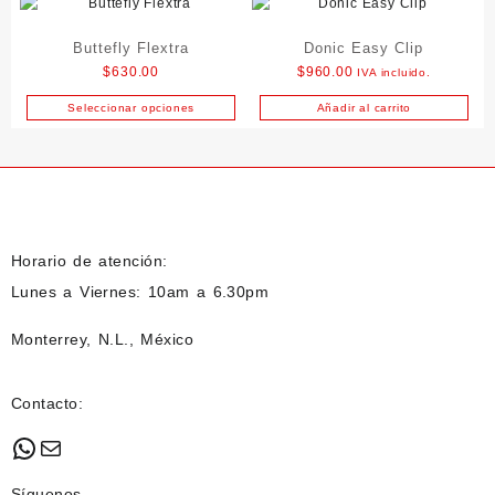
Buttefly Flextra
Donic Easy Clip
$
630.00
$
960.00
IVA incluido.
Seleccionar opciones
Añadir al carrito
Este
producto
tiene
múltiples
variantes.
Las
opciones
Horario de atención:
se
Lunes a Viernes: 10am a 6.30pm
pueden
elegir
Monterrey, N.L., México
en
la
página
Contacto:
de
producto
WhatsApp
Mail
Síguenos