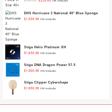
Original
Current
$
250.00
$
220.00
IVA incluido.
pueden
pueden
price
price
elegir
elegir
was:
is:
en
en
DHS Hurricane 3 National 40° Blue Sponge
$250.00.
$220.00.
la
la
$
1,550.00
IVA incluido.
página
página
de
de
producto
producto
Stiga Helix Platinum XH
$
1,650.00
IVA incluido.
Stiga DNA Dragon Power 57.5
$
1,500.00
IVA incluido.
Stiga Clipper Cybershape
$
1,950.00
IVA incluido.