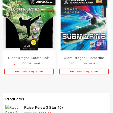
Giant Dragon Karate Soft
Giant Dragon Submarine
$
530.00
$
460.00
IVA incluido.
IVA incluido.
Turbo
Seleccionar opciones
Seleccionar opciones
Este
Este
producto
producto
tiene
tiene
múltiples
múltiples
variantes.
variantes.
Productos
Las
Las
opciones
opciones
Raise Forza 3-Star 40+
se
se