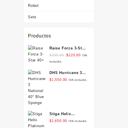
Robot
Sets
Productos
Raise Forza 3-Star
40+
Original
Current
$
250.00
$
220.00
IVA
price
price
incluido.
was:
is:
DHS Hurricane 3
$250.00.
$220.00.
National 40° Blue
$
1,550.00
IVA incluido.
Sponge
Stiga Helix
Platinum XH
$
1,650.00
IVA incluido.