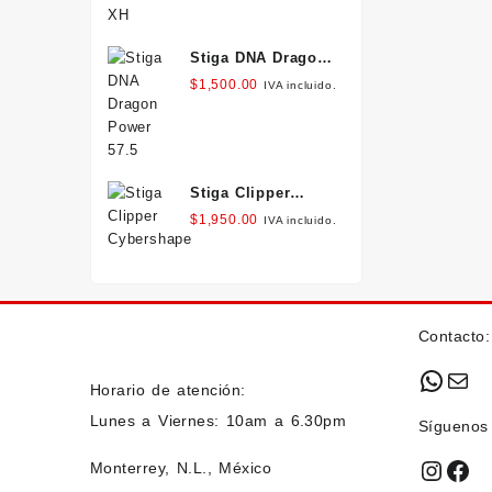
Stiga DNA Dragon
Power 57.5
$
1,500.00
IVA incluido.
Stiga Clipper
Cybershape
$
1,950.00
IVA incluido.
Contacto:
What
Mai
Horario de atención:
Lunes a Viernes: 10am a 6.30pm
Síguenos
Insta
Fac
Monterrey, N.L., México