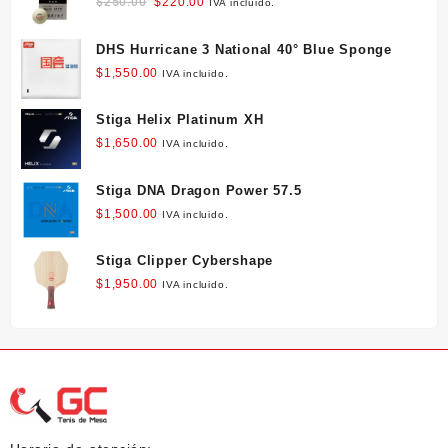
Original
Current
$
250.00
$
220.00
IVA incluido.
pueden
price
price
elegir
was:
is:
DHS Hurricane 3 National 40° Blue Sponge
en
$250.00.
$220.00.
la
$
1,550.00
IVA incluido.
página
de
Stiga Helix Platinum XH
producto
$
1,650.00
IVA incluido.
Stiga DNA Dragon Power 57.5
$
1,500.00
IVA incluido.
Stiga Clipper Cybershape
$
1,950.00
IVA incluido.