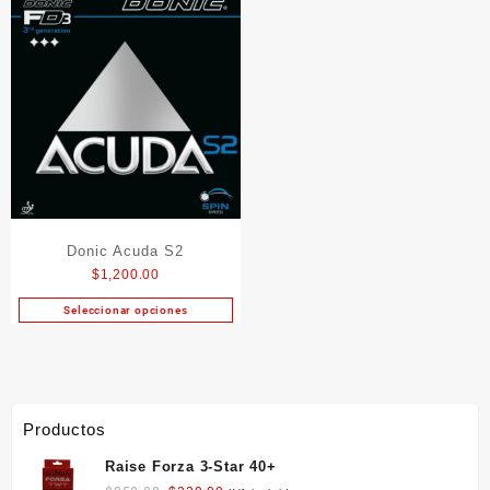
Donic Acuda S2
$
1,200.00
Seleccionar opciones
Este
producto
tiene
múltiples
variantes.
Productos
Las
opciones
Raise Forza 3-Star 40+
se