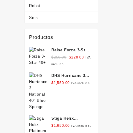
Robot
Sets
Productos
Raise Forza 3-Star
40+
Original
Current
$
250.00
$
220.00
IVA
price
price
incluido.
was:
is:
DHS Hurricane 3
$250.00.
$220.00.
National 40° Blue
$
1,550.00
IVA incluido.
Sponge
Stiga Helix
Platinum XH
$
1,650.00
IVA incluido.