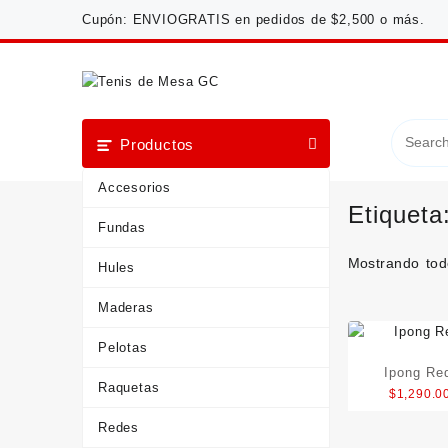
Saltar
Cupón: ENVIOGRATIS en pedidos de $2,500 o más.
al
contenido
Productos
Accesorios
Etiqueta
Fundas
Mostrando tod
Hules
Maderas
Pelotas
Ipong Red
Raquetas
$
1,290.0
Redes