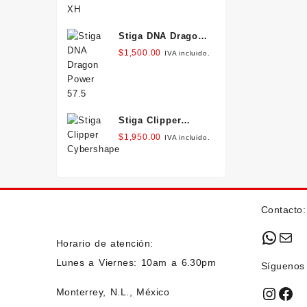
Stiga DNA Dragon
Power 57.5
$
1,500.00
IVA incluido.
Stiga Clipper
Cybershape
$
1,950.00
IVA incluido.
Contacto:
What
Mai
Horario de atención:
Lunes a Viernes: 10am a 6.30pm
Síguenos
Insta
Fac
Monterrey, N.L., México