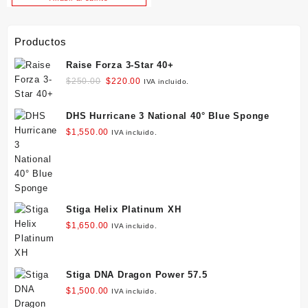
Productos
Raise Forza 3-Star 40+
Original
Current
$
250.00
$
220.00
IVA incluido.
price
price
was:
is:
DHS Hurricane 3 National 40° Blue Sponge
$250.00.
$220.00.
$
1,550.00
IVA incluido.
Stiga Helix Platinum XH
$
1,650.00
IVA incluido.
Stiga DNA Dragon Power 57.5
$
1,500.00
IVA incluido.