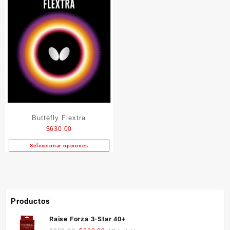
Buttefly Flextra
$
630.00
Seleccionar opciones
Este
producto
tiene
múltiples
variantes.
Productos
Las
opciones
Raise Forza 3-Star 40+
se