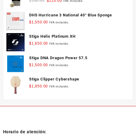
Original
Current
$
250.00
$
220.00
IVA incluido.
pueden
price
price
elegir
was:
is:
DHS Hurricane 3 National 40° Blue Sponge
en
$250.00.
$220.00.
la
$
1,550.00
IVA incluido.
página
de
Stiga Helix Platinum XH
producto
$
1,650.00
IVA incluido.
Stiga DNA Dragon Power 57.5
$
1,500.00
IVA incluido.
Stiga Clipper Cybershape
$
1,950.00
IVA incluido.
Horario de atención: