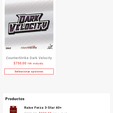
CounterStrike Dark Velocity
$
750.00
IVA incluido.
Seleccionar opciones
Este
producto
tiene
múltiples
variantes.
Productos
Las
opciones
Raise Forza 3-Star 40+
se