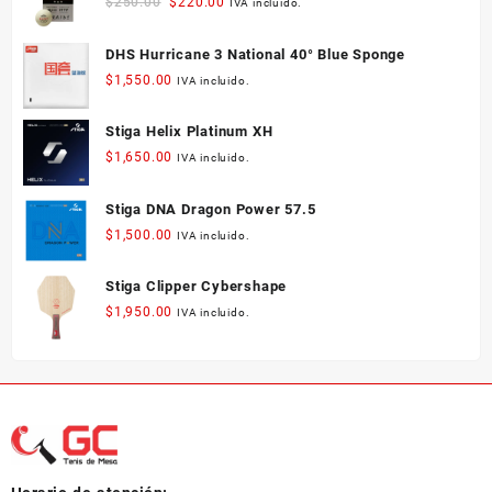
Original
Current
$
250.00
$
220.00
IVA incluido.
pueden
price
price
elegir
was:
is:
DHS Hurricane 3 National 40° Blue Sponge
en
$250.00.
$220.00.
la
$
1,550.00
IVA incluido.
página
de
Stiga Helix Platinum XH
producto
$
1,650.00
IVA incluido.
Stiga DNA Dragon Power 57.5
$
1,500.00
IVA incluido.
Stiga Clipper Cybershape
$
1,950.00
IVA incluido.