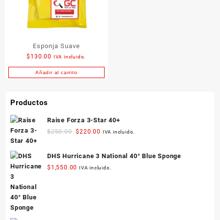
Esponja Suave
$
130.00
IVA incluido.
Añadir al carrito
Productos
Raise Forza 3-Star 40+
Original
Current
$
250.00
$
220.00
IVA incluido.
price
price
was:
is:
DHS Hurricane 3 National 40° Blue Sponge
$250.00.
$220.00.
$
1,550.00
IVA incluido.