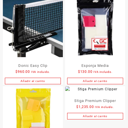
Donic Easy Clip
Esponja Media
$
960.00
$
130.00
IVA incluido.
IVA incluido.
Añadir al carrito
Añadir al carrito
Stiga Premium Clipper
$
1,235.00
IVA incluido.
Añadir al carrito