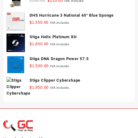
Original
Current
$
250.00
$
220.00
IVA incluido.
price
price
was:
is:
DHS Hurricane 3 National 40° Blue Sponge
$250.00.
$220.00.
$
1,550.00
IVA incluido.
Stiga Helix Platinum XH
$
1,650.00
IVA incluido.
Stiga DNA Dragon Power 57.5
$
1,500.00
IVA incluido.
Stiga Clipper Cybershape
$
1,950.00
IVA incluido.