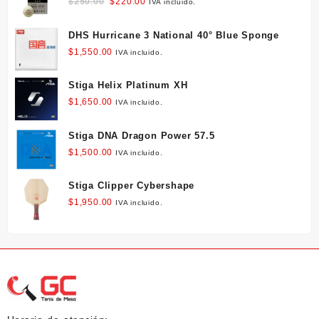
Original
Current
$
250.00
$
220.00
IVA incluido.
price
price
was:
is:
DHS Hurricane 3 National 40° Blue Sponge
$250.00.
$220.00.
$
1,550.00
IVA incluido.
Stiga Helix Platinum XH
$
1,650.00
IVA incluido.
Stiga DNA Dragon Power 57.5
$
1,500.00
IVA incluido.
Stiga Clipper Cybershape
$
1,950.00
IVA incluido.