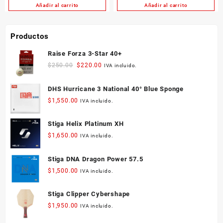
Añadir al carrito
Añadir al carrito
Productos
Raise Forza 3-Star 40+
Original
Current
$
250.00
$
220.00
IVA incluido.
price
price
was:
is:
DHS Hurricane 3 National 40° Blue Sponge
$250.00.
$220.00.
$
1,550.00
IVA incluido.
Stiga Helix Platinum XH
$
1,650.00
IVA incluido.
Stiga DNA Dragon Power 57.5
$
1,500.00
IVA incluido.
Stiga Clipper Cybershape
$
1,950.00
IVA incluido.